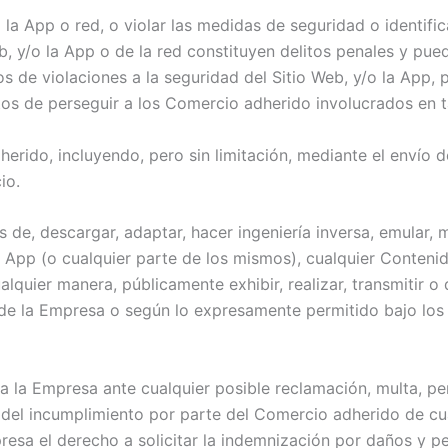
o la App o red, o violar las medidas de seguridad o identifi
b, y/o la App o de la red constituyen delitos penales y pue
s de violaciones a la seguridad del Sitio Web, y/o la App, p
tos de perseguir a los Comercio adherido involucrados en t
erido, incluyendo, pero sin limitación, mediante el envío de
io.
s de, descargar, adaptar, hacer ingeniería inversa, emular, mi
a App (o cualquier parte de los mismos), cualquier Conteni
lquier manera, públicamente exhibir, realizar, transmitir o d
to de la Empresa o según lo expresamente permitido bajo lo
 la Empresa ante cualquier posible reclamación, multa, pe
del incumplimiento por parte del Comercio adherido de cu
resa el derecho a solicitar la indemnización por daños y p