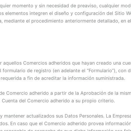
lquier momento y sin necesidad de preaviso, cualquier modi
s elementos integren el diseño y configuración del Sitio W
a, mediante el procedimiento anteriormente detallado, en e
or aquellos Comercios adheridos que hayan creado una cue
formulario de registro (en adelante el “Formulario”), con 
equerida a fin de acreditar la información suministrada.
e Comercio adherido a partir de la Aprobación de la mism
 Cuenta del Comercio adherido a su propio criterio.
y mantener actualizados sus Datos Personales. La Empresa 
dos. En caso que el Comercio adherido provea información 
e razonable de sospecha de que dicha información sea fals