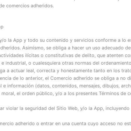
de comercios adheridos.
pp
y/o la App y todo su contenido y servicios conforme a lo est
dheridos. Asimismo, se obliga a hacer un uso adecuado de 
actividades ilícitas o constitutivas de delito, que atenten c
l e industrial, o cualesquiera otras normas del ordenamient
liga a actuar leal, correcta y honestamente tanto en los tra
ia de lo anterior, el Comercio adherido se obliga a no difu
al e información (datos, contenidos, mensajes, dibujos, arc
 la moral, el orden público, y/o a los presentes Términos de
r violar la seguridad del Sitio Web, y/o la App, incluyendo
mercio adherido o entrar en una cuenta cuyo acceso no est